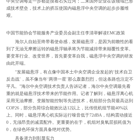
中央空调每走一步都是摸着石头过河；二来国外企业在该领域已形
成技术壁垒，技术上的挤压使国内磁悬浮中央空调的起步步履维
艰。
中国节能协会节能服务产业委员会副主任李清举解读EMC政策
海尔人自始至终带着使命感，发展磁悬浮，是因为前瞻性的看
到了无油无摩擦运转的磁悬浮轴承将为节能减排带来颠覆性变革。
要变革行业、改变世界，首先要变革自我，磁悬浮中央空调的研发
由此开端。
“发展磁悬浮，有点像中国本土中央空调企业发起的‘技术自卫
反击战’，虽不像当年‘两弹一星’那么轰轰烈烈，但这条路也注定不
平凡。”海尔中央空调技术负责人告诉记者，海尔中央空调最先看
重的就是磁悬浮技术带来的节能作用。记者了解到，磁悬浮离心机
采用无油摩擦、变频智能控制等先进技术，机组部分负荷最高达到
COP26，部分负荷综合能效比达12以上，比传统机组节能40%以
上。同时，磁悬浮离心机实际运行噪音低于72dBA，结构震动接近
0，无须昂贵的减震配件。更重要的在于，机组对臭氧层损耗值为
0，在绿色环保方面具备绝对优势。
具备潜力到彰显实力