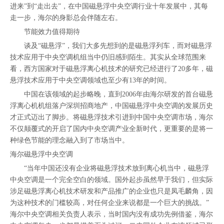
进来”到“走出去”，在中国磁悬浮中央空调行业十年发展中，其每
走一步，海尔的身影总会伴随左右。
节能效力值得期待
谈及“磁悬浮”，我们大多先想到的是磁悬浮列车，而对磁悬浮
技术应用于中央空调机组当中仍旧感到陌生。其实从全球范围来
看，西方国家对于磁悬浮离心机技术的研究已经进行了20多年，磁
悬浮技术应用于中央空调领域也至少有13年的时间。
中国在该领域的起步略晚，直到2006年由海尔研发的首台磁悬
浮离心机机组落户深圳招商地产，中国磁悬浮中央空调的发展历史
才正式迈出了脚步。将磁悬浮技术引进到中国中央空调市场，海尔
不仅颠覆式的开启了国内中央空调产业全新时代，更重要的是将一
种绿色节能的理念融入到了市场当中。
海尔磁悬浮中央空调
“当年中国还没有企业将磁悬浮技术放到离心机当中，磁悬浮
中央空调是一个完全空白的领域。国外起步虽然早于我们，但实际
涉足磁悬浮离心机技术研发和产品推广的企业也只是凤毛麟角，因
为这种技术的门槛较高，对任何企业来说都是一个巨大的挑战。”
海尔中央空调相关负责人表示，当时国内没有成功先例借鉴，海尔