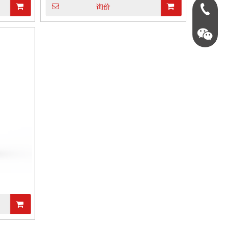
询价
0731-888
英泰仪器15