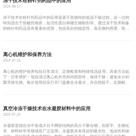
冻干技术在粉针剂药品中的应用
2024
08-13
冻干技术在粉针剂药品中的应用是基于其独特的低温干燥过程，这一过程
特别适合于热敏性物质，如活性蛋白和微生物制剂等。通过冻干技术制备
的粉针剂药品具有显著的优势，包括良好的稳定性、高生物利用度、快速
起效以及高技术含量 。
离心机维护和保养方法
2024
07-24
离心机的维护保养包括日常清洁、定期检查和特殊情况处理。具体方法如
下：日常维护：包括清洁离心机外壳和内部部件，保持干燥，避免水分积
聚导致生锈。每次使用后应打开门盖擦去冷凝水，并自然晾干。‌定期检
查：应定期检查电压稳定性，确保离心机安装在稳固、水平的地面上，并
保持周围通风良好。同时，应检查转子、离心管等部件是否有损坏或腐
蚀，并及时更换损坏的部件。‌特殊情况处理：对于长时间未使用的离心
机，应在使用前进行干燥处理，并涂抹防锈油以防锈蚀。此外，应定期对
真空冷冻干燥技术在水凝胶材料中的应用
电路进行除尘，防止因灰尘和湿度过高导致的电路问题。‌通过遵循这些维
2024
07-20
护保养方法，可以有效延长离心机的使用寿命并保持其良好运行状态。
水凝胶是指在水中形成大分子网状结构的高分子聚合物，在医学、生物化
学、材料科学等领域有广泛应用。水凝胶具有良好的吸水性、泡沫性和保