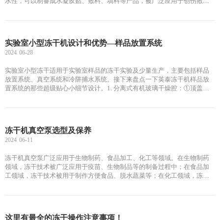
水性，可以制备成水凝胶贴、敷料、填料等产品，被广泛应用于创伤敷
料、生物工程、环境治理和化妆品等领域。
实验室小型冻干机设计和优势—样品放置系统
2024
06-28
实验室小型冻干适用于实验室样品的冻干实验及少量生产，主要包括样品
放置系统、真空系统和冷阱捕水系统。接下来盘点一下英泰冻干机样品放
置系统的那些超级贴心小细节设计。1. 分离式有机玻璃干燥腔：①顶盖分
离，大大降低因为整体腔体重量过重在成的拿取损坏概率，顶盖还进行了
铝阳极氧化防腐蚀处理；②亚克力材质，具有水晶般的透明度，用户可以
随时清晰地观察到样品冻干情况，并且透光率极好，利于外界环境中的光
热辐射传导，提高冻干效率。③此外，腔体经过精密加工，高度平整，无
冻干机真空泵选型及保养
需涂抹油脂即可具备优异的密封性能。2. 不锈钢腔体：英泰所有机型的冻
2024
06-11
干机腔体均为316L不锈钢全黑特氟龙涂层干燥腔，特别适用于有机溶剂或
具腐蚀性样品
冻干机真空泵广泛应用于生物制药、食品加工、化工等领域。在生物制药
领域，冻干技术被广泛应用于疫苗、生物制品等的制备过程中；在食品加
工领域，冻干技术被用于制作方便食品、脱水蔬菜等；在化工领域，冻干
技术被用于制备高纯度化学品等。
这里有最全的冻干操作注意事项！