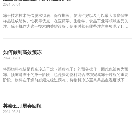
2024
06-04
冻干技术技术凭借脱水彻底、保存期长、复溶性好以及可以最大限度保护
样品组成结构、性状等优点，在医药学、生物学、食品工业等领域备受关
注。冻干机作为这一技术的关键设备，使用时都有哪些注意事项呢？1. 对
样品进行冻干前，务必先将冷凝水排出，否则残留的冷凝水会导致设备无
法抽真空，水汽也可能进入泵内，进而损坏泵。2. 冻干前，还需要观察真
空泵油液位置是否正常，油液颜色是否澄清，以保证真空系统运转正常。3.
及时擦拭冷凝器、冻干仓等部位，避免异物颗粒对冻干过程及样品造成破
如何做到高效预冻
坏。4. 对样品进行预冻。在-80℃超低温冰箱冷冻至少4小时以上，隔夜最
2024
06-01
好。5. 均匀铺放样品，样品铺放厚度不超过10 mm。研究表明，样
将湿物料冻结是真空冷冻干燥（简称冻干）的预备操作，因此也被称为预
冻。预冻是冻干的第一阶段，也是决定物料能否成功完成冻干过程的重要
阶段。物料在干燥前必须先经过预冻，将物料冷冻至其共晶点温度以下，
保证物料内部自由水完全固化，形成稳定的固体骨架，以利于后续干燥过
程中冰晶的升华。其中，预冻时间、预冻温度以及预冻速率等工艺参数是
是影响冻干产品能耗以及冻干品质的重要因素。预冻时间：若预冻时间过
长，则导致能源消耗增加；若预冻时间过短，则物料没有冻实，当在真空
英泰五月展会回顾
状态下进行干燥时，物料内部残存的液体会迅速蒸发，造成液体浓缩，使
2024
05-31
物料体积缩小，且溶解在液体中的气体在真空状态下也会迅速冒出，使物
料发生起泡现象，破坏其原