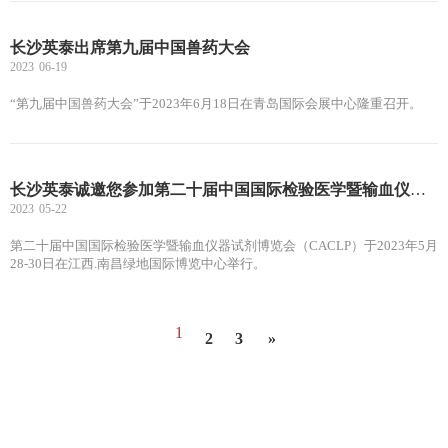
离心机、生物制药专用连续分离离心机等各种类型的离心机，并可根据客
户的要求定制各类专用离心机产品。 我们公司在行业内最早拥有进出口
长沙英泰出席第九届中国兽药大会
权，积极拓展外贸业务，主要面向欧洲、美洲、东南亚、中东等国际市
2023
06-19
场，产品已出口到巴西、印度、美国、德国、日本、俄罗斯、土耳其、墨
西哥、越南、泰国、菲律宾等一百多个国家。
“第九届中国兽药大会”于2023年6月18日在青岛国际会展中心隆重召开。
长沙英泰诚邀您参加第二十届中国国际检验医学暨输血仪器试剂博览会（CACLP）
2023
05-22
第二十届中国国际检验医学暨输血仪器试剂博览会（CACLP）于2023年5月
28-30日在江西.南昌绿地国际博览中心举行。
1
2
3
»