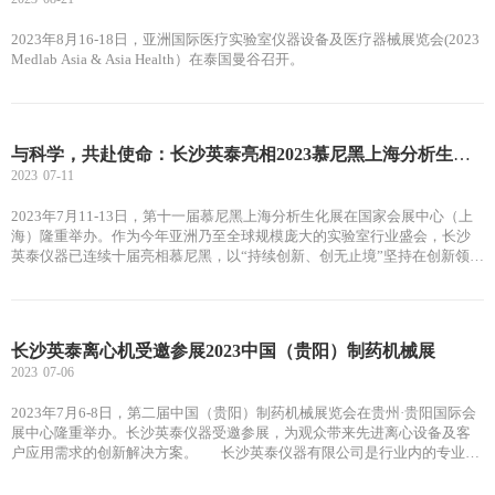
2023年8月16-18日，亚洲国际医疗实验室仪器设备及医疗器械展览会(2023
Medlab Asia & Asia Health）在泰国曼谷召开。
与科学，共赴使命：长沙英泰亮相2023慕尼黑上海分析生化展
2023
07-11
2023年7月11-13日，第十一届慕尼黑上海分析生化展在国家会展中心（上
海）隆重举办。作为今年亚洲乃至全球规模庞大的实验室行业盛会，长沙
英泰仪器已连续十届亮相慕尼黑，以“持续创新、创无止境”坚持在创新领域
持续探索，为观众带来先进离心设备及客户应用需求的创新解决方案。
长沙英泰离心机受邀参展2023中国（贵阳）制药机械展
2023
07-06
2023年7月6-8日，第二届中国（贵阳）制药机械展览会在贵州·贵阳国际会
展中心隆重举办。长沙英泰仪器受邀参展，为观众带来先进离心设备及客
户应用需求的创新解决方案。 长沙英泰仪器有限公司是行业内的专业离
心机生产制造商。主要生产医用离心机，实验室离心机，科研离心机，美
容离心机。涉及众多品类，高速离心机、低速离心机、冷冻离心机、定位