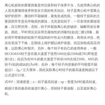
["facebook","twitter","line","wechat","linkedin","pinterest","whatsapp"]
离心机损坏的重要因素是对仪器和转子保养不当，凡使用离心机的
人首先要懂得保养和安全方面的有关知识。转子是离心机中需重点
保护的部件，搬动时不能碰撞，避免造成伤痕。一般转于损坏的主
要原因常常是化学物质的腐蚀，尤其是铝转子，一旦发现有腐蚀现
象，应立即停用，否则，转子炸裂致离心机腔破碎、轴断而发生事
故。因此，平时用完后应用无腐蚀性的消毒剂(如戊二醛)消毒，最
好用不带硬刺的软刷子用温和的中性去污剂擦洗，再用水冲洗，然
后在室温下干燥，定期涂上保护腊以保护表面。切忌加热或高压消
毒，以防离心时裂开。另外，每个转子有自己的使用寿命，一般
BECKMAN转子是在最大速度下使用1000次或2500h或5年(即使是
第1次)；此后为在90％的最大速度下转动1000次或2500h。MSE的
转子(铝的或钛的)为4年。此外，每个转子内溶液的平均密度不能
超过1．2g／立方厘米，因此实际离心时转子的最高速度根据以下
公式进行计算。
式中P：溶液密度；n：转子最高转速；np：密度为P时最高转速。
根据计算的最高转速进行离心，否则转子要崩裂，以至损坏离心
机。