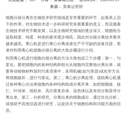
来源：
英泰运营部
["facebook","twitter","line","wechat","linkedin","pinterest","whatsapp"]
细胞分级分离在生物技术研究领域是非常重要的环节，起着承上启
下的作用，对生物技术进一步科研研究有着重要的意义，而且随着
生物技术研究不断发展，以及生物研究领域的逐步深入，细胞组分
提取精度、纯度、种类的要求逐步增高，因此对分级分离技术要求
越来越高。离心机是进行离心分离或者生产不可缺的设备仪器，笔
者对利用离心机细胞分级分离的大致步骤进行介绍。
利用离心机进行细胞分级分离的方法大致包括三个步骤：第一，匀
桨化。要把细胞内的各种结构和组分从细胞内完整地分离出来，就
要将动植物材料放到匀浆溶液中，采用机械(如匀浆器)或化学方法
将细胞破坏，进行匀浆化。第二，离心机分离处理。借助离心机通
过各种离心办法将细胞内各种结构组成分离开来，如把细胞核、核
仁、叶绿体、线粒休、高尔基复合体、染色体以及有丝分裂器等分
离出来。第三，分析研究。分离出来的细胞成分，通过生化分析，
或借助予其他仪器进行研究，以提供关于细胞结构和功能方面的信
息。