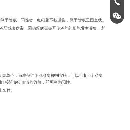
0731-888
沉降于管底，阳性者，红细胞不被凝集，沉于管底呈圆点状。
是鸡新城疫病毒，因鸡瘟病毒亦可使鸡的红细胞发生凝集，所
一个凝集单位，而本例红细胞凝集抑制实验，可以抑制l6个凝集
抑制价接近免疫血清的效价，即可判为阳性。
以上阳性。
英泰仪器15