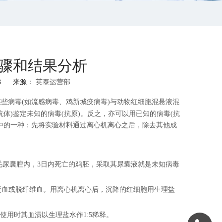
骤和结果分析
13 来源：
英泰运营部
些病毒(如流感病毒、鸡新城疫病毒)与动物红细胞混悬液混
体)鉴定未知的病毒(抗原)。反之，亦可以用已知的病毒(抗
中的一种：先将实验材料通过离心机离心之后，除去其他成
绒毛尿囊腔内，3日内死亡的鸡胚，采取其尿囊液就是未知病毒
抗凝血或脱纤维血。用离心机离心后，沉降的红细胞用生理盐
在使用时其血渍以生理盐水作1:5稀释。