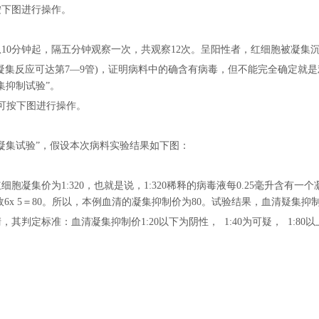
按下图进行操作。
10分钟起，隔五分钟观察一次，共观察12次。呈阳性者，红细胞被凝集
凝集反应可达第7—9管)，证明病料中的确含有病毒，但不能完全确定就
集抑制试验”。
可按下图进行操作。
凝集试验”，假设本次病料实验结果如下图：
胞凝集价为1:320，也就是说，1:320稀释的病毒液每0.25毫升含有
，故6x 5＝80。所以，本例血清的凝集抑制价为80。试验结果，血清疑集
其判定标准：血清凝集抑制价1:20以下为阴性， 1:40为可疑， 1:80