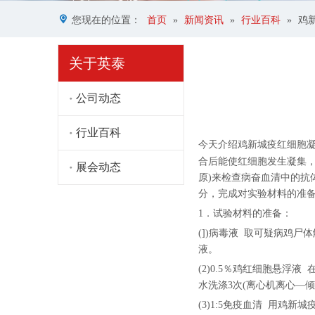
您现在的位置：
首页
»
新闻资讯
»
行业百科
»
鸡
关于英泰
公司动态
行业百科
["facebook","twitter","line",
今天介绍鸡新城疫红细胞
合后能使红细胞发生凝集，
展会动态
原)来检查病奋血清中的
分，完成对实验材料的准
1．试验材料的准备：
(])病毒液 取可疑病鸡
液。
(2)0.5％鸡红细胞悬
水洗涤3次(离心机离心—
(3)1:5免疫血清 用鸡