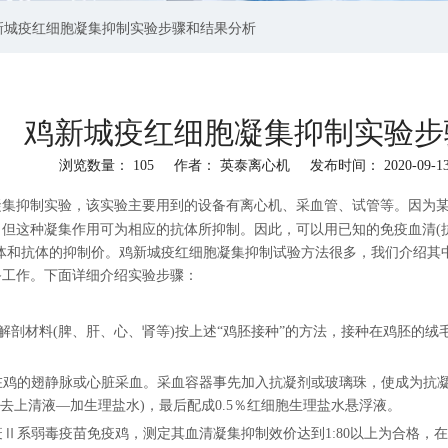
新城疫红细胞凝集抑制实验步骤和结果分析
鸡新城疫红细胞凝集抑制实验步
浏览数量：
105
作者： 英泰离心机 发布时间： 2020-09-
"wechat","linkedin","pinterest","whatsapp"]
凝集抑制实验，该实验主要用到的设备有
离心机
、采血管、试管等。因为某
但这种凝集作用可为相应的抗体所抑制。因此，可以用已知的免疫血清(抗
抗体和抗体的抑制价。鸡新城疫红细胞凝集抑制试验方法很多，我们介绍其
备工作。下面详细介绍实验步骤：
尸体解剖材料(脾、肝、心、肾等)按上述“鸡胚接种”的方法，接种在鸡胚的
浮液 在鸡的翅静脉或心脏采血。采血容器事先加入抗凝剂或玻璃珠，使成为
倾去上清液—加生理盐水)，最后配成0.5％红细胞生理盐水悬浮液。
新城疫Ⅱ系弱毒疫苗免疫鸡，测定其血清凝集抑制效价达到1:80以上为合格，