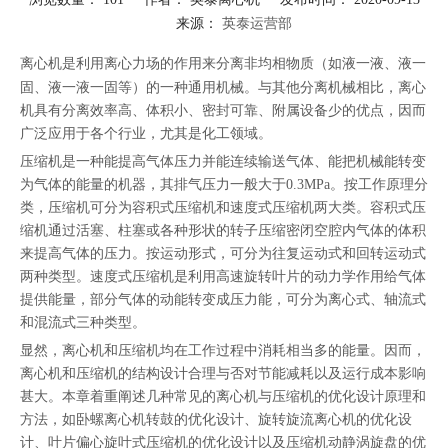
来源：
英泰运营部
["facebook","twitter","line","wechat","linkedin","pinterest","whatsapp"]
离心机
是利用离心力场的作用来分离非均相物质（如液一液、液一
固、液一液一固等）的一种通用机械。与其他分离机械相比，离心
机具有分离效率高、体积小、密封可靠、附属设备少的优点，因而
广泛应用于各个行业，尤其是化工领域。
压缩机是一种能提高气体压力并能连续输送气体、能把机械能转变
为气体的能量的机器，其排气压力一般大于0.3MPa。按工作原理分
类，压缩机可分为容积式压缩机和速度式压缩机两大类。容积式压
缩机通过活塞、柱塞或各种形状的转子压缩密闭空腔内气体的体积
来提高气体的压力。按运动形式，可分为往复运动式和回转运动式
两种类型。速度式压缩机是利用高速旋转叶片的动力学作用给气体
提供能量，部分气体的动能转变成压力能，可分为离心式、轴流式
和混流式三种类型。
显然，离心机和压缩机均在工作过程中消耗相当多的能量。因而，
离心机和压缩机的结构设计合理与否对节能减耗以及运行成本影响
甚大。本章着重阐述几种常见的离心机与压缩机的优化设计原理和
方法，如卧螺离心机转鼓的优化设计、旋转旋流离心机的优化设
计、叶片偏心旋叶式压缩机的优化设计以及压缩机动静涡旋盘的优