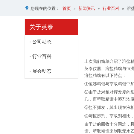
您现在的位置：
首页
»
新闻资讯
»
行业百科
»
溶
关于英泰
公司动态
行业百科
["facebook","twitter","line",
上次我们简单介绍了
溶盐
英泰仪器。溶盐精馏与恒
展会动态
溶盐精馏有以下特点：
①恒沸精馏与萃取精馏中
②由于盐对相对挥发度的
几，而萃取精馏中溶剂浓度通
③盐不挥发，其出现在液
④与恒沸剂、萃取剂相比
由于盐的回收十分困难，
馏、萃取精馏来制取无水