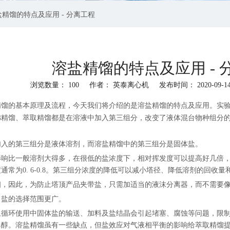
盐精馏的特点及应用 - 分离工程
溶盐精馏的特点及应用 - 
浏览数量：
100
作者： 英泰离心机 发布时间： 2020-09-
"wechat","linkedin","pinterest","whatsapp"]
精馏的基本原理及流程
，今天我们将介绍的是溶盐精馏的特点及应用。实
沸精馏、萃取精馏都是在溶液中加入第三组分，改变了液体混台物种组分
加入的第三组分是液体溶剂，而溶盐精馏中的第三组分是固体盐。
影响比一般溶剂大得多，在很低的盐浓度下，相对挥发度可以提高好几倍
常为0. 6-0.8。第三组分浓度的降低可以减小塔径、降低溶剂的回收量
相，因此，为防止塔顶产品夹带盐，只需加适当的液沫分离器，而不需要
，盐的选择范围更广。
且循环使用中固体盐的输送、加料及盐结晶会引起堵塞、腐蚀等问题，限
乙醇。溶盐精馏虽有一些缺点，但盐效应对气液相平衡的影响给萃取精馏