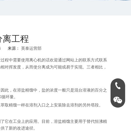
分离工程
14 来源：
英泰运营部
验过程中需要使用
离心机
的话欢迎通过网站上的联系方式联系
的相对挥发度，从而使分离成为可能或易于实现。三者相比，
0731-888
，因此，在溶盐精馏中，盐的浓度一般只是混台溶液的百分之
和循环量。
像萃取精馏一样在溶剂入口之上安装除去溶剂的另外塔段。
制了它在工业上的应用。目前，溶盐精馏主要用于替代恒沸精
提供了新的改进途径。