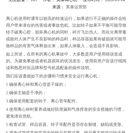
来源：
英泰运营部
["facebook","twitter","line","wechat","linkedin","pinterest","whatsapp"]
离心机使用时通常以较高的转速运行，如果进行不正确的操作会给
用户带来潜在的伤害或者事故危机。比如转子如果不平衡可能导致
转子破离心腔，损坏离心机的同时，碎片飞出伤人。而在分离带毒
或能对人体产生不良影响的样品时，样品容器如果有破损就可能导
致样品的有害气体释放出来，如果人体吸入，会造成不良影响。
如上所述，在所有的离心机事故中，大多数是用户使用错误造成
的。为避免事故或者机器损坏的状况发生，使用前用户应该仔细阅
读和熟悉对应品牌和型号机器配备的操作说明。
我们应该遵循如下的步骤和习惯来安全运行离心机：
1.确保离心杯和离心管是干燥的；
2.确保主轴是干净的；
3.确保使用配套的转子、离心管等配件。
4.使用离心杯时要养成做好防泄漏和气体挥发的安全措施的习惯，
避免潜在危机。
5.检查试管、样品容器、转子等配件是否存在裂缝、缺陷或变形。
6.避免试管或其他容器中的样品装载过量，样品量不能超过转子最