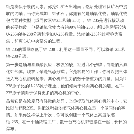
["facebook","twitter","line","wechat","linkedin","pinterest","whatsapp"]
铀是类似于铁的元素。你挖铀矿石出地面，然后处理它从矿石中提
取的纯铀，当你完成加工铀矿石，你拥有的是铀氧化物。铀氧化物
包含两种类型（或同位素铀235和铀-238）。铀-235是进行核活动
的必要物质，但是铀氧化物含有约99%的铀-238，所以你需要设法
U-235的铀-238分离和增加U-235数量。浓缩铀-235的过程称为富
集，和离心机中央部分的过程。
铀-235的重量略低于铀-238，利用这一重量不同，可以将铀-235和
铀-238分离。
第一步是铀与氢氟酸反应，极强的酸。经过几个步骤，制造的六氟
化铀气体。现在，铀是气态形式，它是容易的工作，你可以把气体
送入
离心机
旋转起来。离心机产生力的数千倍重力的力量。因为U-
238原子比的U-235原子稍重，他们倾向于将向离心机的墙。在U-
235原子倾向于保持更多的离心机的中心。
虽然它是在浓度只有轻微的差异，当你提取气体离心机的中心，它
比以前稍微235。你把这稍微浓缩气体离心机在另一个做同样的事
情。如果你这样做上千次，你可以创建一个气体是高度浓缩
铀-235。在一个铀浓缩工厂，数千台离心机都链接在一起，长长的
瀑布。