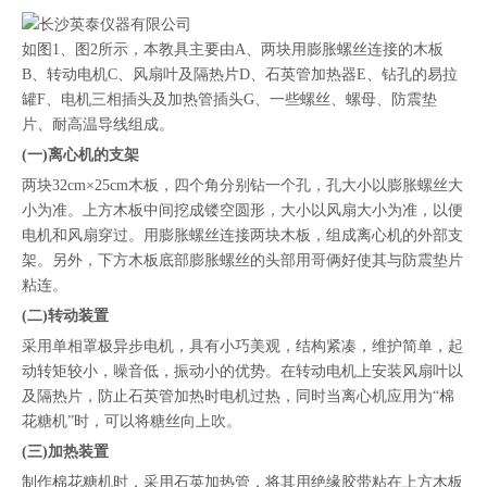
["facebook","twitter","line","wechat","linkedin","pinterest","whatsapp"]
如图1、图2所示，本教具主要由A、两块用膨胀螺丝连接的木板
B、转动电机C、风扇叶及隔热片D、石英管加热器E、钻孔的易拉
罐F、电机三相插头及加热管插头G、一些螺丝、螺母、防震垫
片、耐高温导线组成。
(一)离心机的支架
两块32cm×25cm木板，四个角分别钻一个孔，孔大小以膨胀螺丝大
小为准。上方木板中间挖成镂空圆形，大小以风扇大小为准，以便
电机和风扇穿过。用膨胀螺丝连接两块木板，组成离心机的外部支
架。另外，下方木板底部膨胀螺丝的头部用哥俩好使其与防震垫片
粘连。
(二)转动装置
采用单相罩极异步电机，具有小巧美观，结构紧凑，维护简单，起
动转矩较小，噪音低，振动小的优势。在转动电机上安装风扇叶以
及隔热片，防止石英管加热时电机过热，同时当离心机应用为“棉
花糖机”时，可以将糖丝向上吹。
(三)加热装置
制作棉花糖机时，采用石英加热管，将其用绝缘胶带粘在上方木板