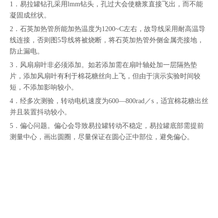
1．易拉罐钻孔采用lmm钻头，孔过大会使糖浆直接飞出，而不能
凝固成丝状。
2．石英加热管所能加热温度为1200~C左右，故导线采用耐高温导
线连接，否则图5导线将被烧断，将石英加热管外侧金属壳接地，
防止漏电。
3．风扇扇叶非必须添加。如若添加需在扇叶轴处加一层隔热垫
片，添加风扇叶有利于棉花糖丝向上飞，但由于演示实验时间较
短，不添加影响较小。
4．经多次测验，转动电机速度为600—800rad／s，适宜棉花糖出丝
并且装置抖动较小。
5．偏心问题。偏心会导致易拉罐转动不稳定，易拉罐底部需提前
测量中心，画出圆圈，尽量保证在圆心正中部位，避免偏心。