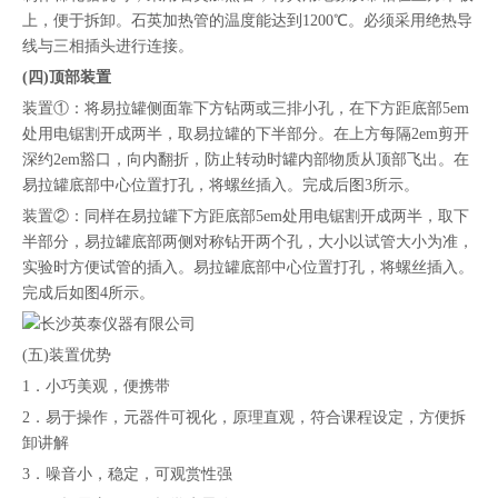
上，便于拆卸。石英加热管的温度能达到1200℃。必须采用绝热导
线与三相插头进行连接。
(四)顶部装置
装置①：将易拉罐侧面靠下方钻两或三排小孔，在下方距底部5em
处用电锯割开成两半，取易拉罐的下半部分。在上方每隔2em剪开
深约2em豁口，向内翻折，防止转动时罐内部物质从顶部飞出。在
易拉罐底部中心位置打孔，将螺丝插入。完成后图3所示。
装置②：同样在易拉罐下方距底部5em处用电锯割开成两半，取下
半部分，易拉罐底部两侧对称钻开两个孔，大小以试管大小为准，
实验时方便试管的插入。易拉罐底部中心位置打孔，将螺丝插入。
完成后如图4所示。
(五)装置优势
1．小巧美观，便携带
2．易于操作，元器件可视化，原理直观，符合课程设定，方便拆
卸讲解
3．噪音小，稳定，可观赏性强