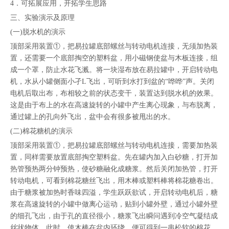
4．可拓展应用，开拓学生思路
三、实验演示及原理
(一)脱水机的演示
顶部采用装置①，把易拉罐底部螺丝与转动电机连接，无须加热装
置，还需要一个底部掏空的塑料盆，用小磁钢使盆与木板连接，组
成一个罩，防止水花飞溅。将一块湿布放在易拉罐中，开启转动电
机，水从小罐侧面小孑L飞出，可听到水打到盆的“哗哗”声。关闭
电机后取出布，布相较之前的状态变干，装置达到脱水机的效果。
这是由于布上的水在高速旋转的小罐中产生离心现象，与布脱离，
通过罐上的孔向外飞出，盆中会有很多被甩出的水。
(二)棉花糖机的演示
顶部采用装置①，把易拉罐底部螺丝与转动电机连接，需要加热装
置，同样需要放置底部掏空塑料盆。先在罐内加入白砂糖，打开加
热管预热两分钟预热，使砂糖融化成糖浆。然后关闭加热管，打开
转动电机，可看到棉花糖丝飞出，用木棒或塑料棒将棉花糖卷出。
由于糖浆被加热时香味四溢，学生跃跃欲试，开启转动电机后，糖
浆在高速旋转的小罐中做离心运动，贴到小罐外壁，通过小罐外壁
的细孔飞出，由于孔的直径很小，糖浆飞出瞬问遇到冷空气凝结成
丝状物体，此时，使木棒在盆内环绕，便可得到一串松软的棉花