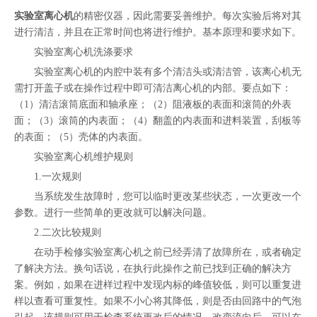
["facebook","twitter","line","wechat","linkedin","pinterest","whatsapp"]
实验室离心机
的精密仪器，因此需要妥善维护。每次实验后将对其
进行清洁，并且在正常时间也将进行维护。基本原理和要求如下。
实验室离心机洗涤要求
实验室离心机的内腔中装有多个清洁头或清洁管，该离心机无
需打开盖子或在操作过程中即可清洁离心机的内部。要点如下：
（1）清洁滚筒底面和轴承座；（2）阻液板的表面和滚筒的外表
面；（3）滚筒的内表面；（4）翻盖的内表面和进料装置，刮板等
的表面；（5）壳体的内表面。
实验室离心机维护规则
1.一次规则
当系统发生故障时，您可以临时更改某些状态，一次更改一个
参数。进行一些简单的更改就可以解决问题。
2.二次比较规则
在动手检修实验室离心机之前已经弄清了故障所在，或者确定
了解决方法。换句话说，在执行此操作之前已找到正确的解决方
案。例如，如果在进样过程中发现内标的峰值较低，则可以重复进
样以查看可重复性。如果不小心将其降低，则是否由回路中的气泡