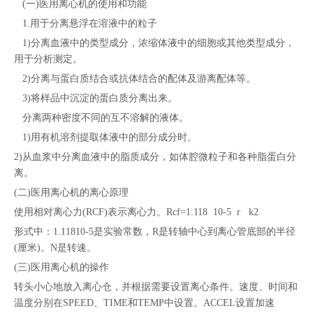
(一)医用离心机的使用和功能
1.用于分离悬浮在溶液中的粒子
1)分离血液中的类型成分，浓缩体液中的细胞或其他类型成分，
用于分析测定。
2)分离与蛋白质结合或抗体结合的配体及游离配体等。
3)将样品中沉淀的蛋白质分离出来。
分离两种密度不同的互不溶解的液体。
1)用有机溶剂提取体液中的部分成分时。
2)从血浆中分离血液中的脂质成分，如体腔微粒子和各种脂蛋白分
离。
(二)医用离心机的离心原理
使用相对离心力(RCF)表示离心力。Rcf=1.118 10-5 r k2
形式中：1.11810-5是实验常数，R是转轴中心到离心管底部的半径
(厘米)。N是转速。
(三)医用离心机的操作
转头小心地放入离心仓，并根据需要设置离心条件。速度、时间和
温度分别在SPEED、TIME和TEMP中设置。ACCEL设置加速