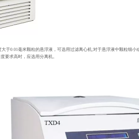
于0.01毫米颗粒的悬浮液，可选用过滤离心机;对于悬浮液中颗粒细小
清度要求高时，应选用分离机。