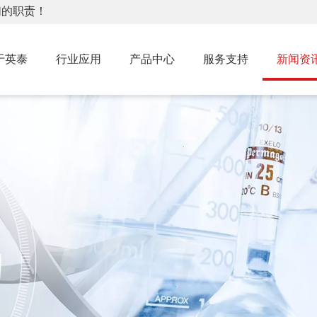
们的职责！
于英泰
行业应用
产品中心
服务支持
新闻资