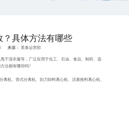
数？具体方法有哪些
08 来源：
英泰运营部
机甩干湿衣服等，广泛应用于化工、石油、食品、制药、选
方法都有哪些吗?
分离机、管式分离机、刮刀卸料离心机、活塞推料离心机、