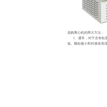
选购离心机的两大方法：
1、通常，对于含有粒度大
低、颗粒微小和对液体澄