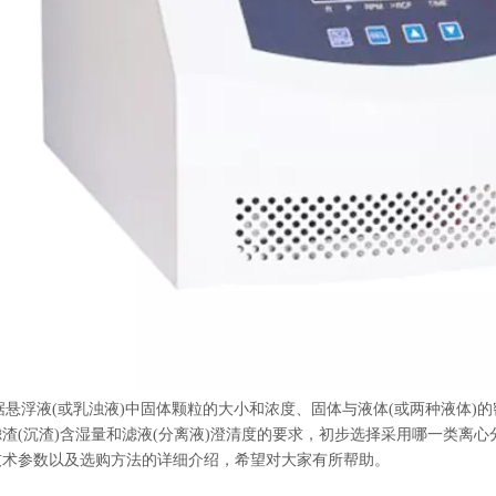
浮液(或乳浊液)中固体颗粒的大小和浓度、固体与液体(或两种液体)的
渣(沉渣)含湿量和滤液(分离液)澄清度的要求，初步选择采用哪一类离心
技术参数以及选购方法的详细介绍，希望对大家有所帮助。