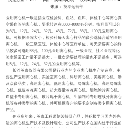
来源：
英泰运营部
["facebook","twitter","line","wechat","linkedin","pinterest","whatsapp"]
医用离心机一般是指医院检验科、血站、血库、体检中心等离心真
空采血管的离心机，要求转速在3000-4000转/分钟。按容量可以分
为8孔、12孔、24孔、32孔、48孔、72孔、88孔、100孔医用离心
机。可根据医院大小，检验科每天离心样品的多少选择合适的医用
离心机。一般三级医院、体检中心等医疗单位，每天需要离心的样
品较多可选用88孔、100孔医用离心机。一级医院、社区医院等化
验室通常工作量不是很大，一批次需要处理的量也不是很多，可选
用8孔、12孔、24孔、32孔的医用离心机等。
长沙英泰仪器有限公司是行业内的专业离心机生产制造商。主
要生产医用离心机，实验室离心机，科研离心机，美容离心机。涉
及众多品类，高速离心机、低速离心机、冷冻离心机、高速冷冻离
心机、低速冷冻离心机、超大容量冷冻离心机、细胞涂片离心机、
血型卡专用离心机、玻片甩干离心机、生物制药专用连续分离离心
机等各种类型的离心机，并可根据客户的要求定制各类专用离心机
产品。
创业多年来，英泰工程师刻苦技研产品，并积极学习国内外先
进的离心机生产技术及设计理念。公司生产技术在国内处于行业前