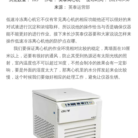
来源：
英泰运营部
["facebook","twitter","line","wechat","linkedin","pinterest","whatsapp"]
低速
冷冻离心机
它不仅有常见离心机的相应功能他还可以很好的来
对试液进行沉淀和浓缩取样。所以说他的操作恰当与否是确保仪器
能不能更好的进行作业。接下来长沙英泰仪器要和大家说说怎样来
操作低速冷冻离心机他的防护点在哪。
我们要保证
离心机
的作业环境相对比较的稳定，离墙面在10厘
米以上，还要有很好的通风，防止其受到热源还有太阳光线的照
射，室内温度也不可以超过30度，不然会制冷的效果会有一定影
响，要是外面的湿度太大了，那离心机里的水分挥发起来会比较
慢，这个时候我们要做好相应的处理工作，避免让仪器生锈。