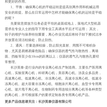
和更好的作用。
1、平衡：确保离心机的平稳运转是提高别离作用和机械运用
安全的前提。那么在日常运用中怎样才能确保离心机的运转是平稳
的呢？
先要留意摆放方位务必是平坦的桌面或地上，落地式大型机器
需求在专业人士的指导下用专业工具调水平后才可运用； 其次，
转子的维护与保养特别重要，离心作业完成后将转子卸下擦拭洁净
并放置在清洁枯燥处，防止刮伤。
2、通风：尽量选择枯燥，防止阳光直射、周围不可堆积杂
物，尤其是易燃易爆危险品；确保仪器的透气性与散热性，离墙
面、挡板等至少在10cm的距离以上；仪器的透气孔与散热孔要经
常整理。
长沙英泰-是行业内的专业离心机生产制造商。主要生产医用离
心机，实验室离心机，科研离心机，美容离心机。涉及众多品类，
高速离心机、低速离心机、冷冻离心机、高速冷冻离心机、低速冷
冻离心机、超大容量冷冻离心机、细胞涂片离心机、血型卡专用离
心机、玻片甩干离心机、生物制药专用连续分离离心机等各种类型
的离心机，并可根据客户的要求定制各类专用离心机产品。
更多产品信息请关注：长沙英泰仪器有限公司