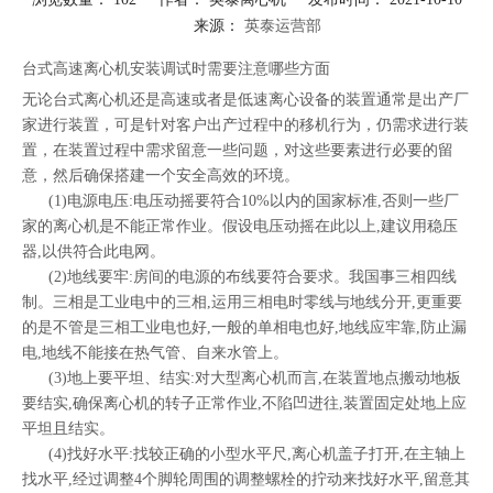
来源：
英泰运营部
["facebook","twitter","line","wechat","linkedin","pinterest","whatsapp"]
台式高速离心机安装调试时需要注意哪些方面
无论台式离心机还是高速或者是低速离心设备的装置通常是出产厂
家进行装置，可是针对客户出产过程中的移机行为，仍需求进行装
置，在装置过程中需求留意一些问题，对这些要素进行必要的留
意，然后确保搭建一个安全高效的环境。
(1)电源电压:电压动摇要符合10%以内的国家标准,否则一些厂
家的离心机是不能正常作业。假设电压动摇在此以上,建议用稳压
器,以供符合此电网。
(2)地线要牢:房间的电源的布线要符合要求。我国事三相四线
制。三相是工业电中的三相,运用三相电时零线与地线分开,更重要
的是不管是三相工业电也好,一般的单相电也好,地线应牢靠,防止漏
电,地线不能接在热气管、自来水管上。
(3)地上要平坦、结实:对大型离心机而言,在装置地点搬动地板
要结实,确保离心机的转子正常作业,不陷凹进往,装置固定处地上应
平坦且结实。
(4)找好水平:找较正确的小型水平尺,离心机盖子打开,在主轴上
找水平,经过调整4个脚轮周围的调整螺栓的拧动来找好水平,留意其