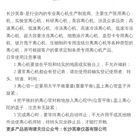
长沙英泰-是行业内的专业离心机生产制造商。主要生产医用离心
机，实验室离心机，科研离心机，美容离心机。涉及众多品类，高
速离心机、低速离心机、冷冻离心机、
高速冷冻离心机
、低速冷冻
离心机、超大容量冷冻离心机、细胞涂片离心机、血型卡专用离心
机、玻片甩干离心机、生物制药专用连续分离离心机等各种类型的
离心机，并可根据客户的要求定制各类专用离心机产品。
日常使用注意事项
1 离心机要放在平坦和结实的地面或实验台上，不允许倾斜；
2 通常离心机都会有登记表，请在使用前确实登记使用者、转
头、转速、时间；
3 离心管一定要用天平平衡重量(重量平衡),盖上离心管盖子并
旋紧；
4 把平衡好的离心管对称地放入离心陀中(位置平衡),盖上离心
陀的盖子，注意有无旋紧；
5 完成离心时，要等待离心机自动停止，不允许用手或其他物
件迫使离心机停转，待转头完全静止后，才能打开舱.
更多产品咨询请关注公众号：长沙英泰仪器有限公司