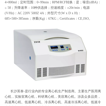
4×800ml；定时范围：0~99min；RPM/RCF转换：是；噪音(dBA)：
≤ 58；升降速率：10种供选择；控速精度：±20r/min；电源
(V/Hz)：AC 220V 50HZ 4A；外型尺寸(W x D x H)：
685×500×385mm；净重(Kg)：67KG；Certificates：CE,ISO。
长沙英泰-是行业内的专业离心机生产制造商。主要生产医用离
心机，实验室离心机，科研离心机，美容离心机。涉及众多品类，
高速离心机、低速离心机、冷冻离心机、高速冷冻离心机、低速冷