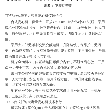
来源：
英泰运营部
["facebook","twitter","line","wechat","linkedin","pinterest","whatsapp"]
TD5B台式低速大容量
离心机
仪器特点：
台式离心机
，容量大，可放4个500ml血袋或4个800试瓶。采用
微机处理器精准控制，数字显示转数、时间、RCF等参数，触摸面
板，按键编程，运行中设置参数可修改，切换显示运行参数RCF
值。
采用大力矩无碳刷交流变频电机，升降速快，免维护，无污
染。自动感应锁门，设有紧急开锁功能；超速、不平衡保护；故障
自动告警并显示错误代码功能。
机身全钢机构，内置精钢防爆保护内套，不锈钢离心腔，三层
保护，安全可靠，内设通风风道，降低离心腔温升。
采用本公司特有的弹簧锥套连接转头与主轴，装卸转头快捷简
单，无方向性，安全可靠，使用倍感方便。10种升降速曲线供选
择，具有柔性启动和慢刹车功能。
配有多种转头，并可根据试验要求设计各种适配器，一机多
用。三级减震，离心效果达到最佳。
TD5B台式低速大容量离心机技术参数：
最高转速：5000rpm；最大相对离心力：4730×g；最大容量：