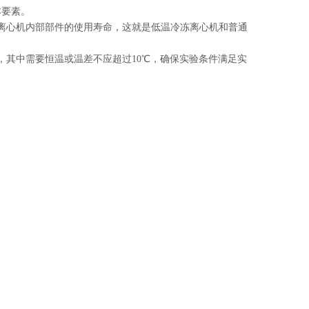
本要素。
离心机内部部件的使用寿命，这就是低温冷冻离心机和普通
。
其中需要恒温或温差不应超过10℃，确保实验条件满足实
英泰仪器15