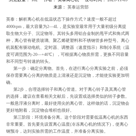
来源：
英泰运营部
["facebook","twitter","line","wechat","linkedin","pinterest","whatsapp"]
英泰：解析
离心机
在低温状态下操作方式？速度一般不超过
4000rpm，最大容量为2—4L，是实验室最常用于大量初级分离提
取生物大分子、沉淀物等。其转头多用铝合金制的甩平式和角式两
种，离心管有硬质玻璃、聚乙烯硬塑料和不锈钢管多种型号。离心
机装配有驱动电机、定时器、调整器（速度指示）和制冷系统（温
度可调范围为-20—+40℃），可根据离心物质所需，更换不同容量
和不同型号转速的转头。
第一步：确定分离物。首先，在进行离心分离实验之前，必须
保存需要离心分离的物质是上清液还是沉淀物，才能使实验更加明
确。
第2步，合理选择转子和离心管道。对于离心转子及其离心管
的选择，建议在查看相关文献后，先设置或选择类似的转子参数。
一般悬浮液分离时，最好使用尖的离心管。这样做的话，沉淀物会
更好地附着，沉淀物会堆积也很好。
第三阶段：环境准备分离。这个阶段对需要低温离心机的东西
非常重要。首先要先设置离心温度(冷冻离心机的情况下)，使离心
钢预冷，达到实验所需的工作温度，并准备分离实验。