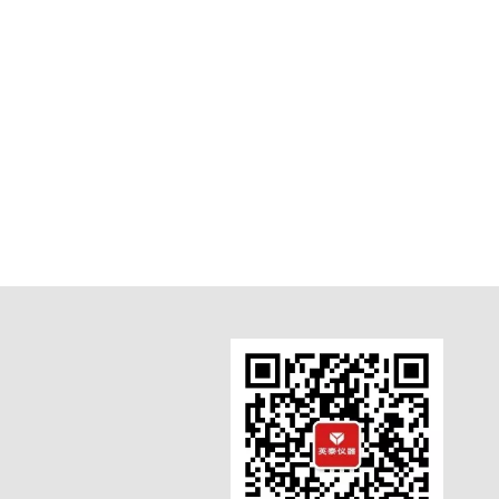
英泰仪器15