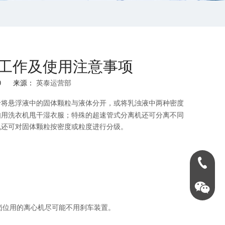
备工作及使用注意事项
30 来源：
英泰运营部
于将悬浮液中的固体颗粒与液体分开，或将乳浊液中两种密度
如用洗衣机甩干湿衣服；特殊的超速管式分离机还可分离不同
机还可对固体颗粒按密度或粒度进行分级。
0731-888
岗位用的离心机尽可能不用刹车装置。