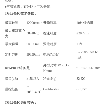
配器。
●三级减震，有效防止二次悬沉。
TGL20MC技术参数：
最高转速
12000r/min
升降速率
10种供选择
最大相对离心
30910×g
控速精度
±20r/min
力
最大容量
6×100ml
温控精度
±1℃
AC220V 50HZ
定时范围
99h59min
电源(V/Hz)
5A
外型尺寸(W x D x
RPM/RCF转换
是
610×570×370mm
Hmm)
噪音(dB)
≤ 58dBA
净重(Kg)
82 KG
－
温控范围
Certificates
CE,ISO
20℃~40℃
TGL20MC适配转头：