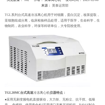
来源：
英泰运营部
["facebook","twitter","line","wechat","linkedin","pinterest","whatsapp"]
TGL系列台式
高速冷冻离心机
用于对细菌，蛋白沉淀，核算提取，
亚细胞组成分离，临床检验样品处理，适用于医学，生命科学，生
物制药，农业科学，环保等科研单位，大专院校使用。
TGL20MC台式高速
冷冻离心机
仪器特点：
●采用无刷变频电机直接驱动，大力矩、无粉尘、抗干扰、低噪
音、 免维护，使用寿命长I采用进口无氟压缩机组，R404A制冷