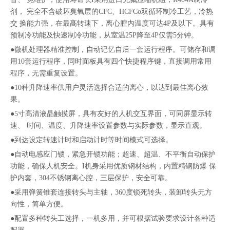
剂， 完全不含破坏臭氧层的CFC、HCFCo双循环制冷工艺，冷热
交 换能力强，在最髙转速下，离心腔内温度可达4P及以下。具有
预制冷功能及快速制冷功能，从室温25P降至4P仅需5分钟。
●微机处理器精准控制，自动记忆自后一套运行程序。可储存和调
用10套运行程序，同时面板具有四个快捷程序键，直接调用常用
程序，无需重复设置。
●10种升降速率供用户灵活选择合适的离心，以达到最佳离心效
果。
●5寸髙清液晶触摸屏，具有友好的人机交互界面，可同屏显示转
速、 时间、温度、升降速率设置参数与实际参数，显示直观。
●到达设定转速计时和启动计时等时间模式可选择。
●自动电感应门锁，紧急开锁功能；超速、超温、不平衡自动保护
功能，确保人机安全。I机身采用优质钢材结构，内置精钢防爆 保
护内套，304不锈钢离心腔，三层保护，安全可靠。
●采用弹簧锥套连接转头与主轴，360度锁死转头，装卸转头无方
向性，简单方便。
●配置多种转头工选择，一机多用，并可根据试验要求设计各种适