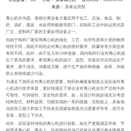
来源：
英泰运营部
["facebook","twitter","line","wechat","linkedin","pinterest","whatsapp"]
离心机作为固、液相分离设备大量应用于化工、石油、食品、制
药、选矿、煤炭、水处理和船舶等部门，在制药工业中的运用尤其
广泛，是制药厂家的主要处理设备之一。
但由于制药厂家应用离心机的场合、工艺、化学性质和介质的物理
特性不同，因此不同药企对离心机的密封要求、防爆等等方面也有
有所不同。此外，由于近几年GMP改版，国内制药行业对离心机提
出了更高的要求，希望离心机的设计、选型、安装应符合药品生产
要求，易于清洗、消毒或灭菌，便于生产操作和维修、保养，并能
防止差错或减少污染。
为满足下游药企对离心机的需要，制药机械装备制造企业应该对离
心机进行技术革新，更好地满足下游企业对离心机在生产过程中的
可靠性、可持续性、安全性的需求。如，在设计时就必须充分考虑
结构型式、材料选用、功能实现的一系列措施；在制造上，具备相
当的加工能力和加工手段来实现诸如表面光洁度要求等等，也可在
安装，选型上下功夫。
此外，还应该对传统的离心机进行创新，如生产更能满足环保、节
能需求离心机。事实上，目前国内市场已经有企业通过将全降膜蒸