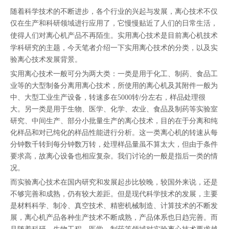
["facebook","twitter","line","wechat","linkedin","pinterest","whatsapp"]
随着科学技术的不断进步，各个行业的兴起与发展，离心技术不仅
仅在生产和科研领域进行应用了，它慢慢贴近了人们的日常生活，
使得人们对
离心机
产品不再陌生。实用离心技术是目前离心机技术
学科研究的主题，今天笔者介绍一下实用离心技术的分类，以及实
验离心技术发展背景。
实用离心技术一般可分为两大类：一类是用于化工、制药、食品工
业等的大型制备分离用离心技术，所使用的离心机及其附件一般为
中、大型工业生产设备，转速多在5000转/分左右，样品处理很
大。另一类是用于生物、医学、化学、农业、食品及制药等实验室
研究、中间生产、部分小批量生产的离心技术，目的在于分离和纯
化样品和对已纯化的样品性能进行分析。这一类离心机的转速从每
分钟数千转到每分钟数万转，处理样品量虽不算太大，但由于条件
要求高，故离心设备也相应复杂。我们讨论的一般是指后一类的情
况。
而实验离心技术在国内研究和发展起步比较晚，较国外来说，还是
不够完善和成熟，仍有较大差距。但是现代科学技术的发展，主要
是材料科学、制冷、真空技术、精密机械制造、计算技术的不断发
展，离心机产品各种生产技术不断成熟，产品体系也日趋完善。而