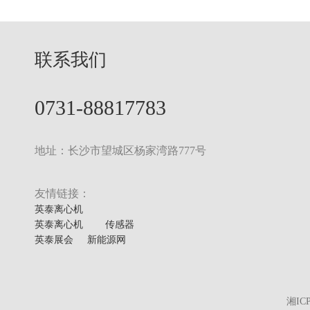
联系我们
0731-88817783
地址：长沙市望城区杨家湾路777号
友情链接：
英泰离心机
英泰离心机
传感器
英泰展会
新能源网
湘ICP