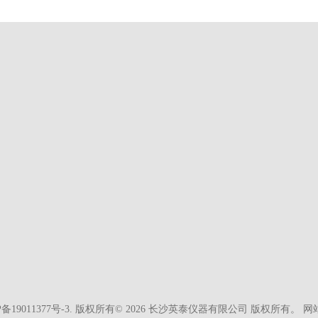
备19011377号-3.
版权所有©
2026
长沙英泰仪器有限公司 版权所有。
网