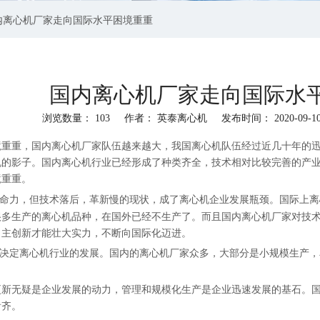
内离心机厂家走向国际水平困境重重
国内离心机厂家走向国际水
浏览数量：
103
作者： 英泰离心机 发布时间： 2020-09-
"wechat","linkedin","pinterest","whatsapp"]
境重重，国内离心机厂家队伍越来越大，我国离心机队伍经过近几十年的
机的影子。国内离心机行业已经形成了种类齐全，技术相对比较完善的产
境重重。
生命力，但技术落后，革新慢的现状，成了离心机企业发展瓶颈。国际上
离
很多生产的离心机品种，在国外已经不生产了。而且国内离心机厂家对技
自主创新才能壮大实力，不断向国际化迈进。
质决定离心机行业的发展。国内的离心机厂家众多，大部分是小规模生产
。
更新无疑是企业发展的动力，管理和规模化生产是企业迅速发展的基石。
看齐。