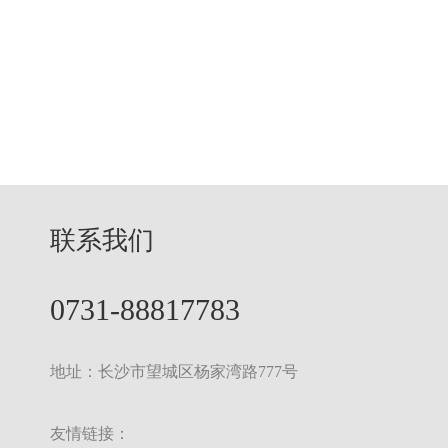
联系我们
0731-88817783
地址：长沙市望城区杨家湾路777号
友情链接：