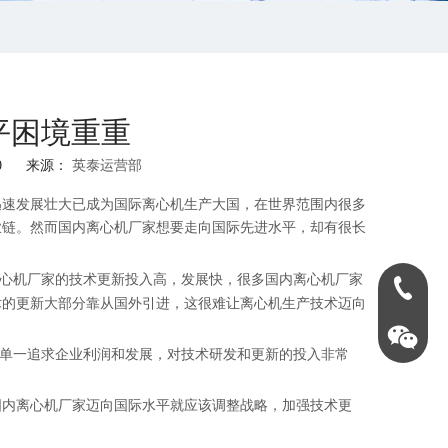
平困境重重
10 来源：
英泰运营部
迅速发展壮大已成为国际离心机生产大国，在世界范围内很多
业链。然而国内离心机厂家想要走向国际先进水平，却有很长
心机厂家
的技术更新投入高，发展快，很多国内离心机厂家
0731-888
术的更新大部分靠从国外引进，这很难让离心机生产技术迈向
，单一追求企业利润和发展，对技术研发和更新的投入非常
国内离心机厂家迈向国际水平就应该调整战略，加强技术更