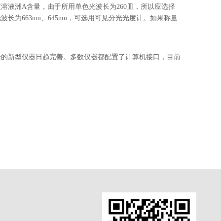
溶液洲A含量，由于所用单色光波长为260皿，所以应选择
为663nm、645nm，可选用可见分光光度计。如果称量
全的新型仪器日趋完善。多数仪器都配置了计算机接口，目前
英泰仪器15