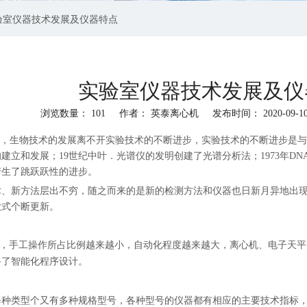
验室仪器技术发展及仪器特点
实验室仪器技术发展及仪
浏览数量：
101
作者： 英泰离心机 发布时间： 2020-09-
"wechat","linkedin","pinterest","whatsapp"]
”，生物技术的发展离不开实验技术的不断进步，实验技术的不断进步是与
立和发展；19世纪中叶．光谱仪的发明创建了光谱分析法；1973年DNA
产生了跳跃跃性的进步。
术、新方法层出不穷，随之而来的是新的检测方法和仪器也日新月异地出
款式个断更新。
面，手工操作所占比例越来越小，自动化程度越来越大，离心机、电子天平
备了智能化程序设计。
每种类型个又有多种规格型号，各种型号的仪器都有相应的主要技术指标