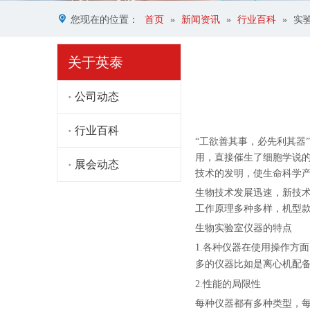
您现在的位置：
首页
»
新闻资讯
»
行业百科
»
实
关于英泰
公司动态
行业百科
["facebook","twitter","line",
“工欲善其事，必先利其器
用，直接催生了细胞学说的建
展会动态
技术的发明，使生命科学
生物技术发展迅速，新技
工作原理多种多样，机型
生物实验室仪器的特点
1.各种仪器在使用操作方
多的仪器比如是
离心机
配
2.性能的局限性
每种仪器都有多种类型，