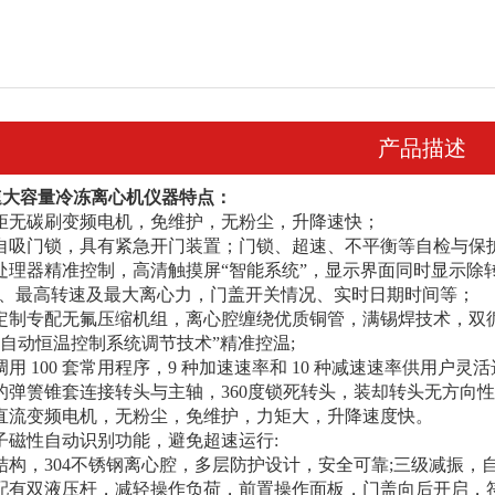
产品描述
低速大容量冷冻离心机仪器特点：
矩无碳刷变频电机，免维护，无粉尘，升降速快；
自吸门锁，具有紧急开门装置；门锁、超速、不平衡等自检与保
处理器精准控制，高清触摸屏“智能系统”，显示界面同时显示
、最高转速及最大离心力，门盖开关情况、实时日期时间等；
定制专配无氟压缩机组，离心腔缠绕优质铜管，满锡焊技术，双循
用“自动恒温控制系统调节技术”精准控温;
用 100 套常用程序，9 种加速速率和 10 种减速速率供用户
的弹箦锥套连接转头与主轴，360度锁死转头，装却转头无方向性
直流变频电机，无粉尘，免维护，力矩大，升降速度快。
子磁性自动识别功能，避免超速运行:
结构，304不锈钢离心腔，多层防护设计，安全可靠;三级减振，自
配有双液压杆，减轻操作负荷，前置操作面板，门盖向后开启，