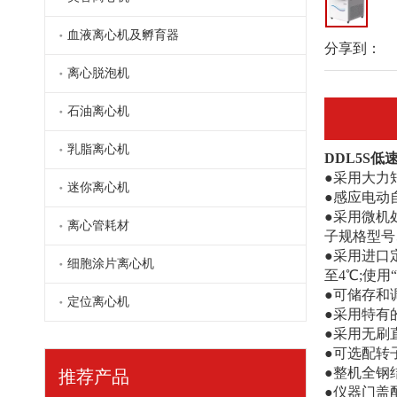
血液离心机及孵育器
分享到：
离心脱泡机
TDL5B台式低速冷冻离心机
石油离心机
乳脂离心机
DDL5S
●采用大力
迷你离心机
●感应电动
●采用微机
离心管耗材
子规格型号
●采用进口
细胞涂片离心机
至4℃;使
●
可储存和调
定位离心机
●采用特有
●采用无刷
●
可选配转
TDL5CS台式冷冻离心机
●整机全钢
推荐产品
●仪器门盖