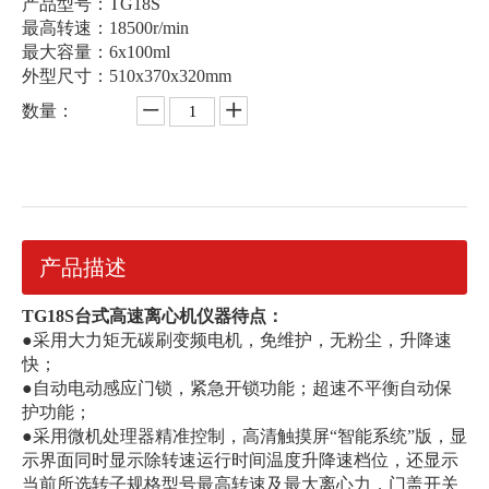
产品型号：TG18S
最高转速：18500r/min
最大容量：6x100ml
外型尺寸：510x370x320mm
数量：
产品描述
TG18S台式高速离心机仪器待点：
●采用大力矩无碳刷变频电机，免维护，无粉尘，升降速
快；
●自动电动感应门锁，紧急开锁功能；超速不平衡自动保
护功能；
●
采用微机处理器精准控制，高清触摸屏“智能系统”版，显
示界面同时显示除转速运行时间温度升降速档位，还显示
当前所选转子规格型号最高转速及最大离心力，门盖开关