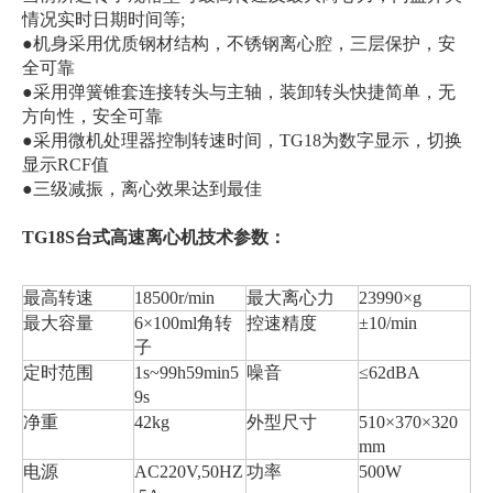
情况实时日期时间等;
●机身采用优质钢材结构，不锈钢离心腔，三层保护，安
全可靠
●采用弹簧锥套连接转头与主轴，装卸转头快捷简单，无
方向性，安全可靠
●采用微机处理器控制转速时间，TG18为数字显示，切换
显示RCF值
●三级减振，离心效果达到最佳
TG18S台式高速离心机技术参数：
最高转速
18500r/min
最大离心力
23990×g
最大容量
6×100ml角转
控速精度
±10/min
子
定时范围
1s~99h59min5
噪音
≤62dBA
9s
净重
42kg
外型尺寸
510×370×320
mm
电源
AC220V,50HZ
功率
500W