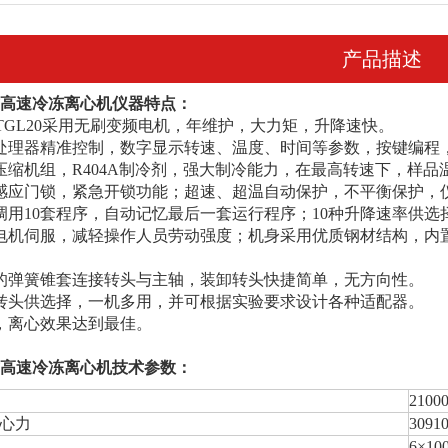
产品描述
高速冷冻离心机仪器特点：
M/TGL20采用无刷变频电机，年维护，大力矩，升降速快。
处理器精准控制，数字显示转速、温度、时间等参数，按键编程
压缩机组，R404A制冷剂，强大制冷能力，在最高转速下，样品
感应门锁，紧急开锁功能；超速、超温自动保护，不平衡保护，
调用10套程序，自动记忆最后一套运行程序；10种升降速率供选
电机伺服，减轻操作人员劳动强度；机身采用优质钢材结构，内
的弹簧锥套连接转头与主轴，装卸转头快捷简单，无方向性。
转头供选择，一机多用，并可根据实验要求设计各种适配器。
，离心效果达到最佳。
高速冷冻离心机技术参数：
21000
心力
3091
6×10