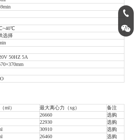
59min
0731-888
℃~40℃
种供选择
min
20V 50HZ 5A
570×370mm
G
SO
（ml）
最大离心力（xg）
备注
26660
选购
英泰仪器15
22930
选购
ml
30910
选购
ml
26460
选购