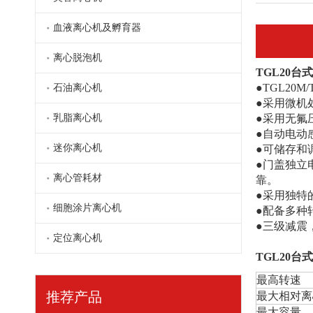
血液离心机及孵育器
离心脱泡机
TGL20
台式
TGL18S台式高速冷冻离心机
●TGL20
石油离心机
●采用微机
乳脂离心机
●采用无氟
●自动电动
迷你离心机
●可储存和
●门盖独立
离心管耗材
靠。
●采用独特
细胞涂片离心机
●配备多种
●三级减震
定位离心机
TGL20
台式
最高转速
TGL21MC
推荐产品
最大相对离
最大容量