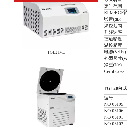
定时范围
RPM/RCF
噪音(dB)
温控范围
升降速率
控速精度
温控精度
电源(V/Hz)
外型尺寸(W x
净重(Kg)
Certificates
GL12S落地式高速冷冻离心机
TGL20
台式
编号
NO 05105
NO 05106
NO 05101
NO 05102