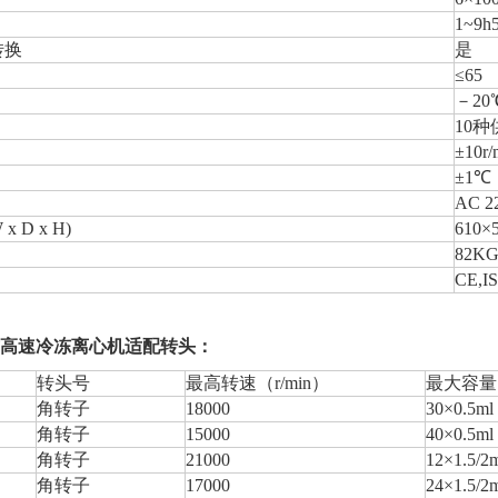
1~9h
转换
是
≤65
－20
10
±10r/
±1℃
AC 2
 D x H)
610×
82K
CE,I
高速冷冻离心机适配转头：
转头号
最高转速（r/min）
最大容量
角转子
18000
30×0.5ml
角转子
15000
40×0.5ml
角转子
21000
12×1.5/2
角转子
17000
24×1.5/2