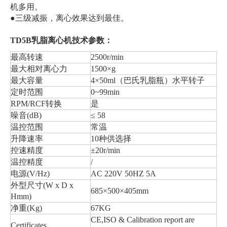
机多用。
●三级减振，离心效果达到最佳。
TD5B
乳脂离心机技术参数：
最高转速
2500r/min
最大相对离心力
1500×g
最大容量
4×50ml（巴氏乳脂瓶）水平转子
定时范围
0~99min
RPM/RCF转换
是
噪音(dB)
≤ 58
温控范围
常温
升降速率
10种供选择
控速精度
±20r/min
温控精度
/
电源(V/Hz)
AC 220V 50HZ 5A
外型尺寸(W x D x
685×500×405mm
Hmm)
净重(Kg)
67KG
CE,ISO & Calibration report are
Certificates