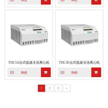
询价
询价
TDL5A台式低速冷冻离心机
TDL5E台式低速冷冻离心机
询价
询价
1
2
3
»