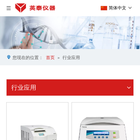
简体中文
您现在的位置：
首页
»
行业应用
行业应用