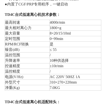
●内置了CGF/PRP专用程序，一键启动
TD4C台式低速离心机技术参数：
最高转速
4000r/min
最大相对离心力
1800×g
最大容量
8×20/15/10ml
定时范围
0~99min
RPM/RCF转换
是
噪音(dB)
≤ 55
温控范围
/
升降速率
10种供选择
控速精度
±10r/min
温控精度
/
电源(V/Hz)
AC 220V 50HZ 1A
外型尺寸
310×270×220mm
净重(Kg)
7.0KG
TD4C
台式低速离心机适配转头：