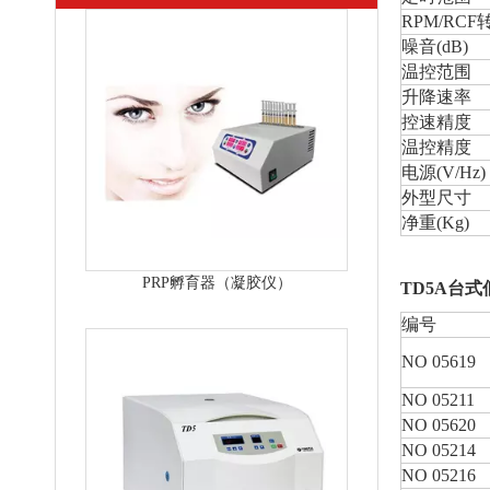
RPM/RCF
噪音(dB)
温控范围
升降速率
控速精度
温控精度
电源(V/Hz)
外型尺寸
净重(Kg)
美容专用离心机
TD5A台
编号
NO 05619
NO 05211
NO 05620
NO 05214
NO 05216