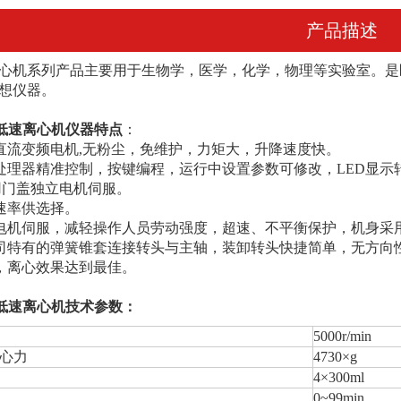
产品描述
心机系列产品主要用于生物学，医学，化学，物理等实验室。是
想仪器。
式低速离心机仪器特点
：
直流变频电机,无粉尘，免维护，力矩大，升降速度快。
处理器精准控制，按键编程，运行中设置参数可修改，LED显示
采用门盖独立电机伺服。
降速率供选择。
电机伺服，减轻操作人员劳动强度，超速、不平衡保护，机身采
司特有的弹簧锥套连接转头与主轴，装卸转头快捷简单，无方向
，离心效果达到最佳。
式低速离心机技术参数：
5000r/min
心力
4730×g
4×300ml
0~99min