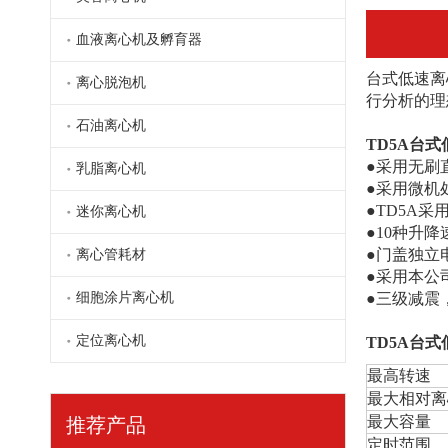
血液离心机及孵育器
台式低速离
离心脱泡机
行分析的理
TD4C台式低速离心机(CGF/PRP专用）
石油离心机
TD5A台
●采用无刷
乳脂离心机
●采用微机
●TD5A
迷你离心机
●10种升
●门盖独立
离心管耗材
●采用本公
细胞涂片离心机
●三级减震
定位离心机
TD5A台
最高转速
最大相对离
PRP孵育器（凝胶仪）
最大容量
推荐产品
定时范围