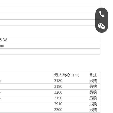
0731-888
Z 3A
mm
最大离心力×g
备注
杯）
3180
另购
3180
另购
底）
3260
另购
英泰仪器15
杯）
3150
另购
2910
另购
2300
另购