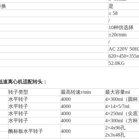
转换
是
≤ 58
/
10种供选择
±20r/min
/
AC 220V 50H
620×450×355
52.0KG
式低速离心机适配转头：
转子类型
最高转速r/min
最大容量ml
水平转子
4000
4×300ml（圆
水平转子
4000
4×14×5/7ml
水平转子
4000
4×250ml（尖
水平转子
4000
4×300ml（方
2×4x96孔
酶标板水平转子
4000
2x3x48孔